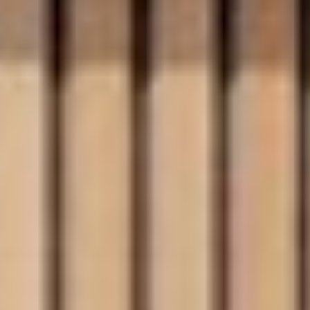
--
--