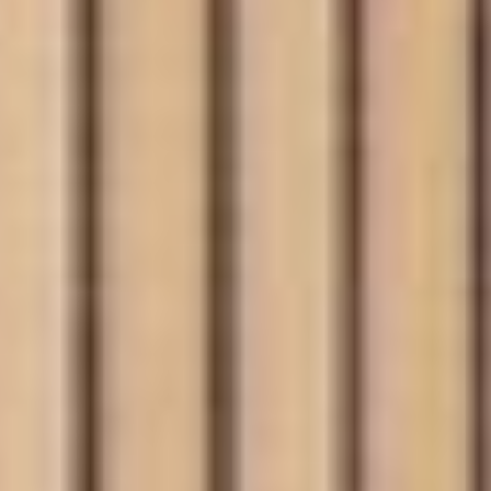
--
--