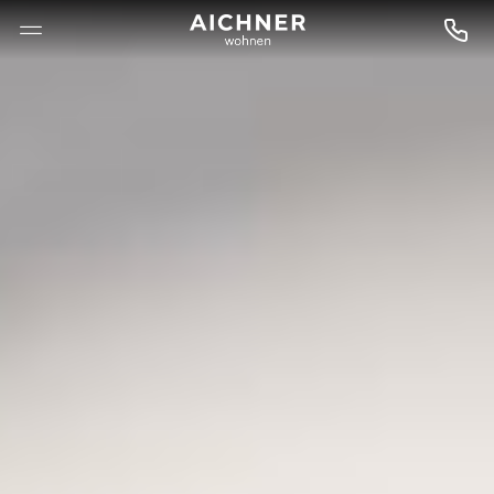
--

