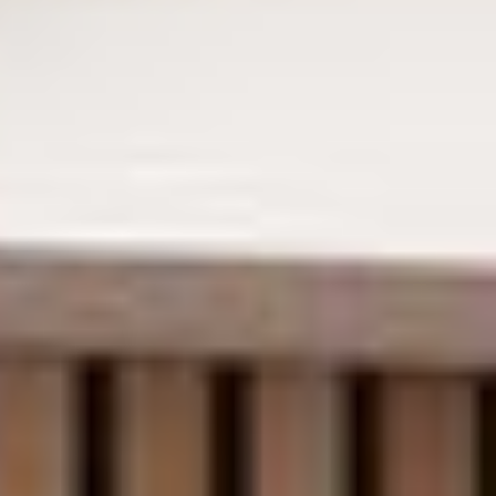
--
--