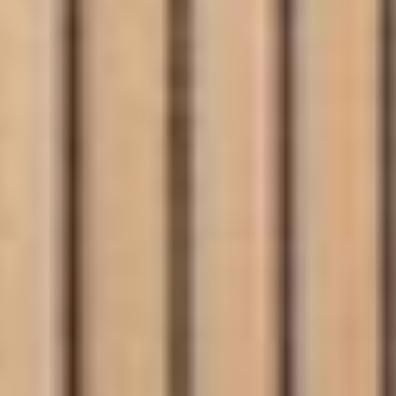
--
--