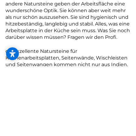
--
andere Natursteine geben der Arbeitsfläche eine
wunderschöne Optik. Sie können aber weit mehr
als nur schön auszusehen. Sie sind hygienisch und
hitzebeständig, langlebig und stabil. Alles, was eine
Arbeitsplatte in der Küche sein muss. Was Sie noch
darüber wissen müssen? Fragen wir den Profi.
o Exzellente Natursteine für
Küchenarbeitsplatten, Seitenwände, Wischleisten
und Seitenwangen kommen nicht nur aus Indien,
Südafrika, China oder Brasilien, sondern auch aus
europäischen Regionen wie Sardinien und auch
aus Österreich.
o Grundsätzlich gibt es zwei unterschiedliche
Oberflächen: polierter Naturstein oder ein
organischer, samtiger "Lederlook". Bei beiden ist
keine Chemie im Spiel: Die glatten Oberflächen
werden mit Wasser aufpoliert.