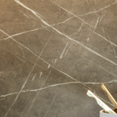
--
--