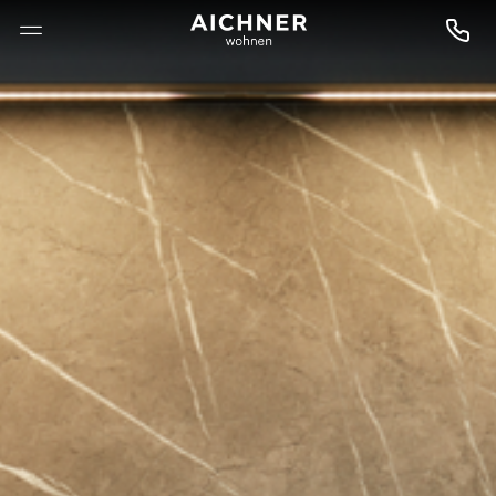
--

