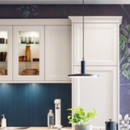
--
--