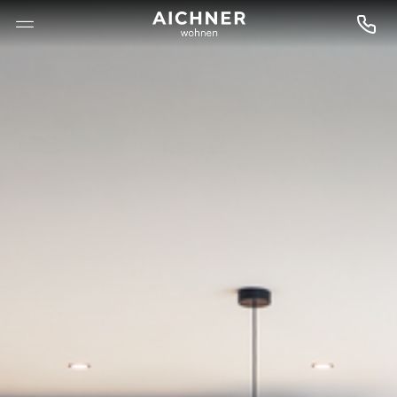
--

