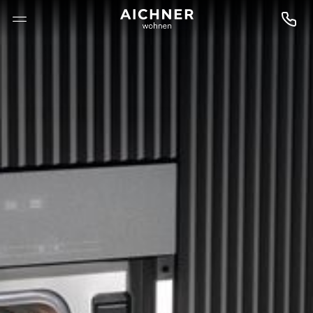
--

