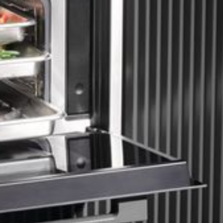
--
--