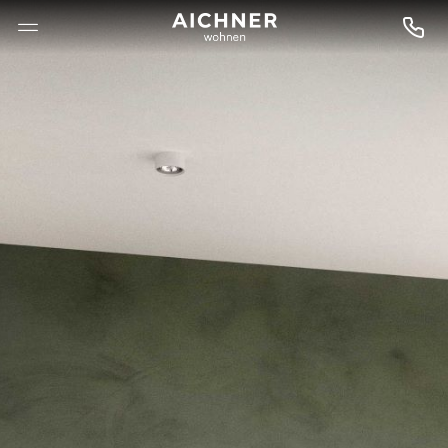
--

