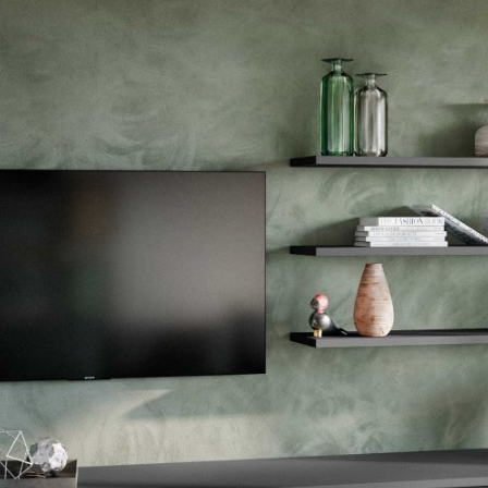
--
--