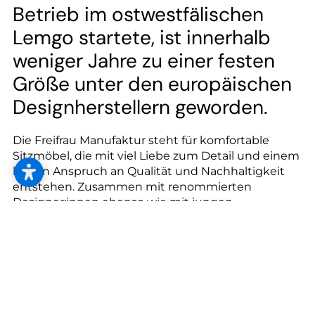
--
Betrieb im ostwestfälischen
Lemgo startete, ist innerhalb
weniger Jahre zu einer festen
Größe unter den europäischen
--
Designherstellern geworden.
Die Freifrau Manufaktur steht für komfortable
Sitzmöbel, die mit viel Liebe zum Detail und einem
hohen Anspruch an Qualität und Nachhaltigkeit
entstehen. Zusammen mit renommierten
Designer:innen ebenso wie mit jungen
Gestalter:innen ist im letzten Jahrzehnt ein
Portfolio entstanden, das zeitlose Stühle, Sessel
und Sofas in sich vereint und in seiner Gänze für
100 Prozent Wohlgefühl, absolute Vielseitigkeit
und Individualität steht.