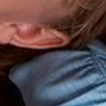
--
--