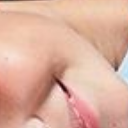
--
--