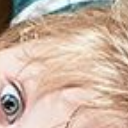
--
--