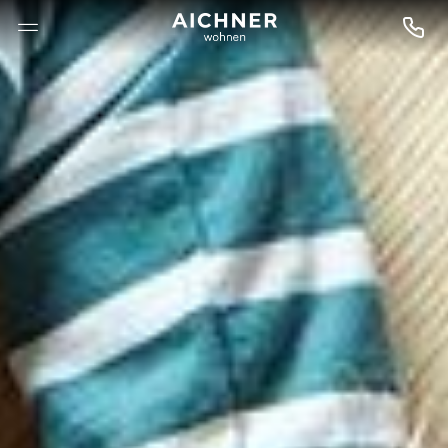
--

