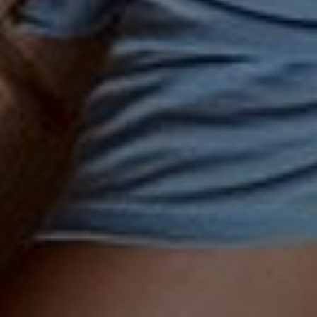
--
--