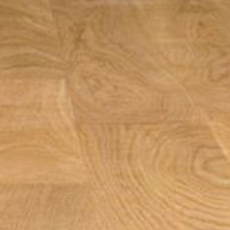
---
---