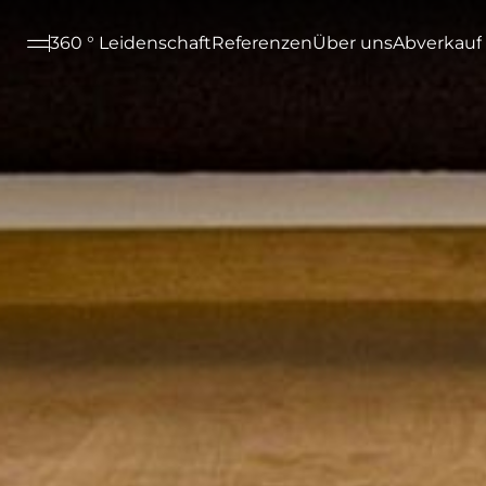
--

360 ° Leidenschaft
Referenzen
Über uns
Abverkauf