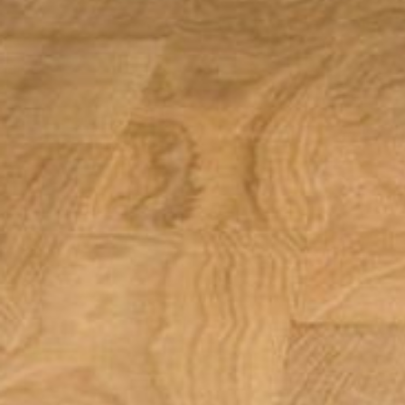
--
--