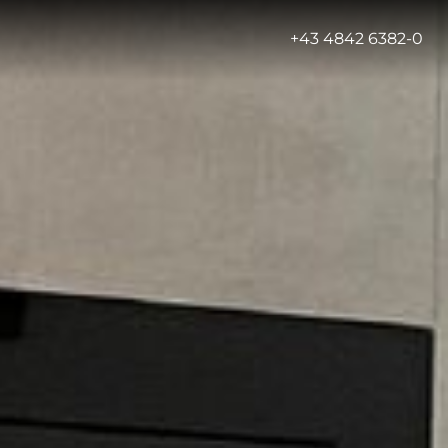
-
+43 4842 6382-0