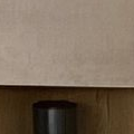
--
--