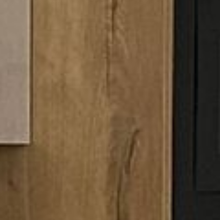
---
---