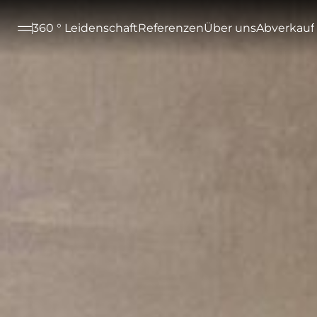
--

360 ° Leidenschaft
Referenzen
Über uns
Abverkauf