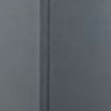
--
--