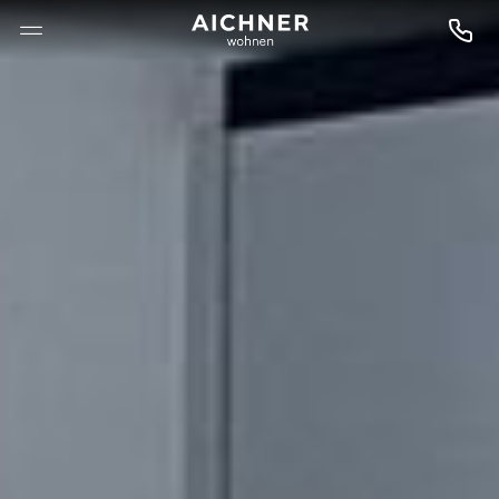
--

