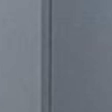
--
--