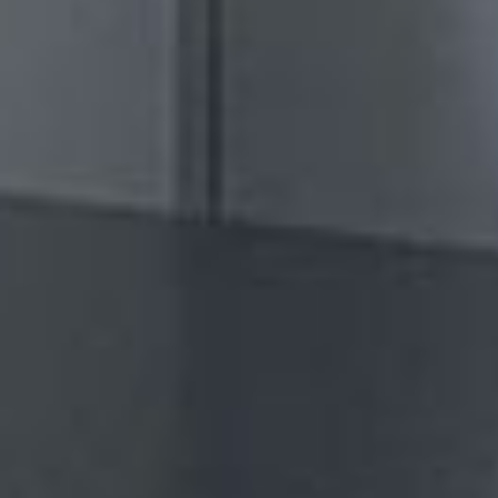
--
--