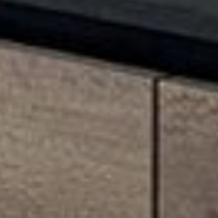
--
--