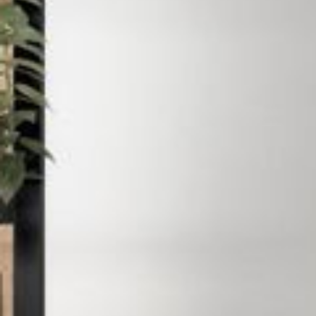
--
--