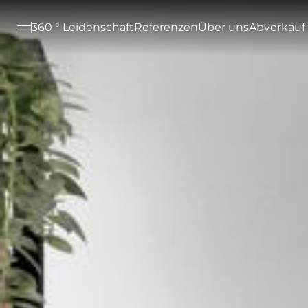
--

360 ° Leidenschaft
Referenzen
Über uns
Abverkauf