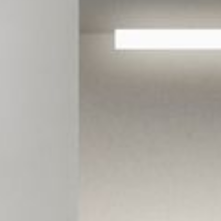
---
---