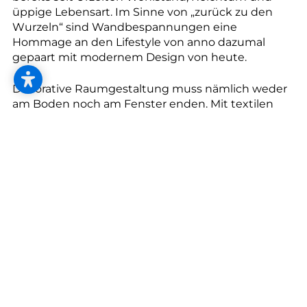
--
üppige Lebensart. Im Sinne von „zurück zu den
Wurzeln“ sind Wandbespannungen eine
Hommage an den Lifestyle von anno dazumal
gepaart mit modernem Design von heute.
Dekorative Raumgestaltung muss nämlich weder
am Boden noch am Fenster enden. Mit textilen
Wandbespannungen eröffnen sich kreative
Optionen den Raum in einen innovativen Cube zu
verwandeln. Noch dazu bieten Sie eine Vielzahl an
Zusatzfunktionen, die herkömmliche Tapeten
nicht bieten können. Verbessertes Raumklima,
gute Schall- und Wärmeisolation ,
Pflegeleichtigkeit und schnelle und saubere
Montage sind wohl die wichtigsten.
Ornamentale und florale Muster bestimmen wie
einst auch die heutigen aktuellen Designs der
Wandbespannungen. Sie setzen durch ihre
großflächigen Muster oft den optischen