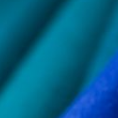
--
--