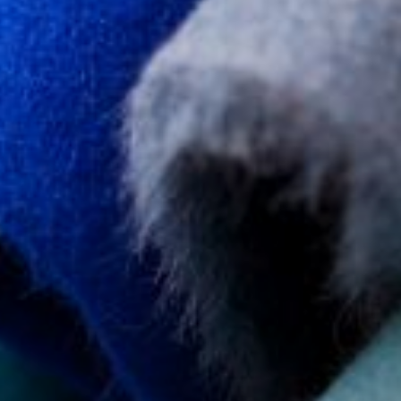
--
--