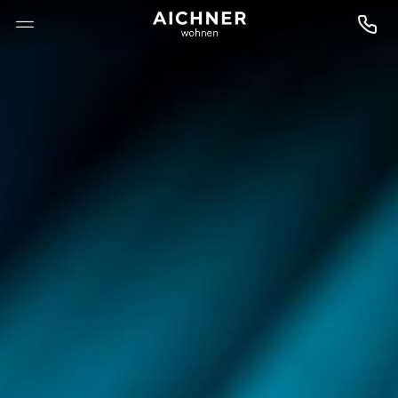
--

