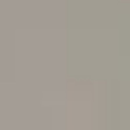
--
--