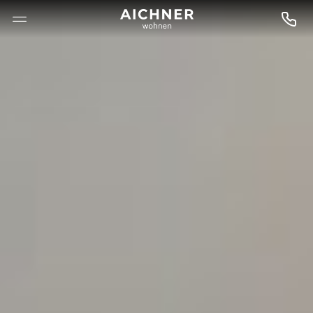
--

