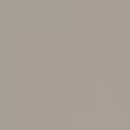
--
--