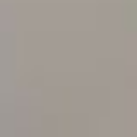
--
--