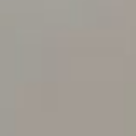
--
--