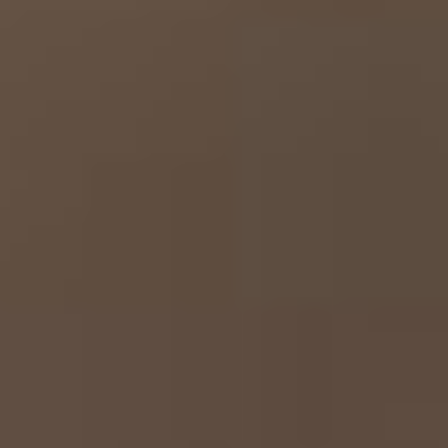
--
--