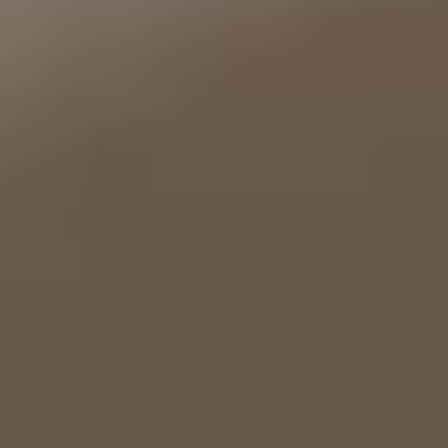
--
--