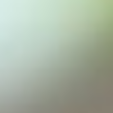
--
--