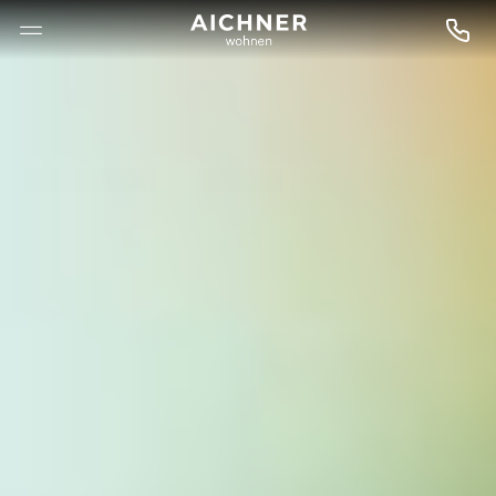
--

