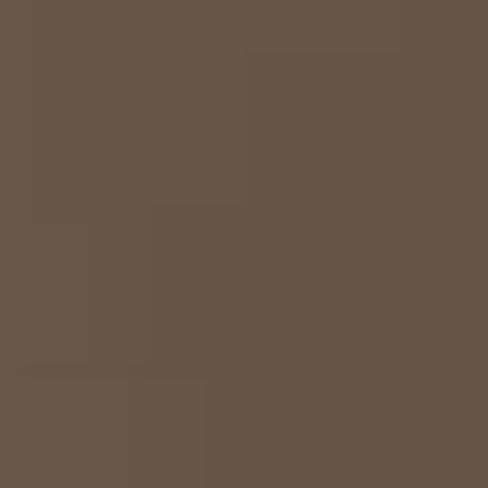
--
--